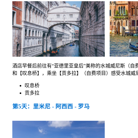
酒店早餐后前往有“亚德里亚皇后”美称的水城威尼斯（自
和【叹息桥】，乘坐【贡多拉】（自费项目）感受水城威
叹息桥
贡多拉
第5天：里米尼 - 阿西西 - 罗马