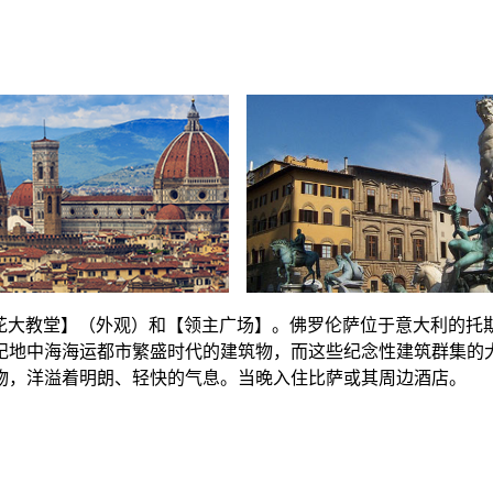
百花大教堂】（外观）和【领主广场】。佛罗伦萨位于意大利的
纪地中海海运都市繁盛时代的建筑物，而这些纪念性建筑群集的
物，洋溢着明朗、轻快的气息。当晚入住比萨或其周边酒店。