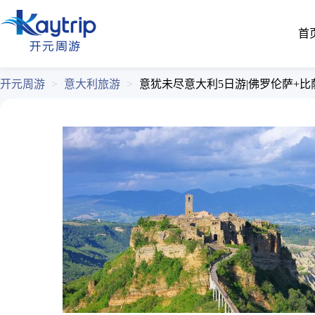
首
开元周游
>
意大利旅游
>
意犹未尽意大利5日游|佛罗伦萨+比