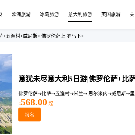
页
欧洲旅游
冰岛旅游
意大利旅游
英国旅游
关
萨+五渔村+威尼斯< 佛罗伦萨上 罗马下>
意犹未尽意大利5日游|佛罗伦萨+比萨
佛罗伦萨⇢比萨⇢五渔村⇢米兰⇢ 思尔米内⇢威尼斯⇢里
568.00
€
起
报名