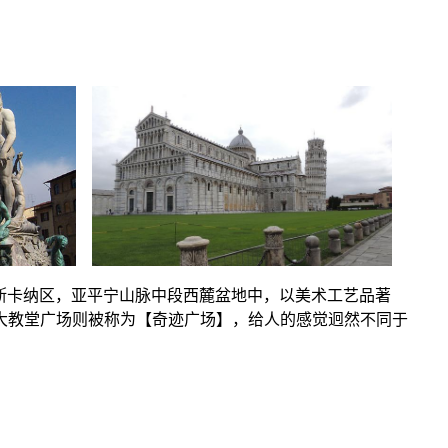
托斯卡纳区，亚平宁山脉中段西麓盆地中，以美术工艺品著
大教堂广场则被称为【奇迹广场】，给人的感觉迥然不同于