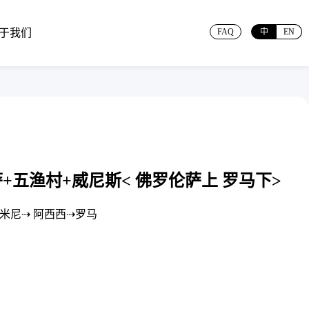
于我们
FAQ
中
EN
+五渔村+威尼斯< 佛罗伦萨上 罗马下>
米尼⇢ 阿西西⇢罗马