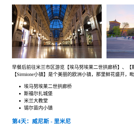
早餐后前往米兰市区游览【埃马努埃莱二世拱廊桥】、【斯
【Sirmione小镇】是个美丽的欧洲小镇，那里鲜花盛
埃马努埃莱二世拱廊桥
斯福尔扎城堡
米兰大教堂
锡尔苗内小镇
第4天：威尼斯 - 里米尼