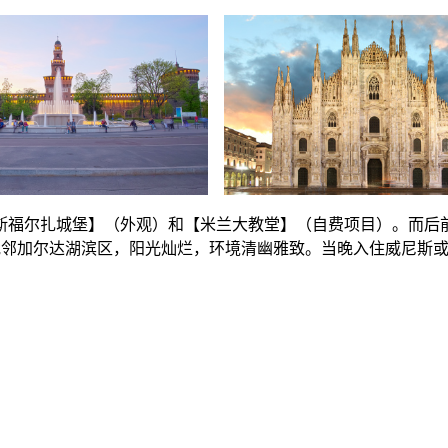
福尔扎城堡】（外观）和【米兰大教堂】（自费项目）。而后前往意
开，毗邻加尔达湖滨区，阳光灿烂，环境清幽雅致。当晚入住威尼斯