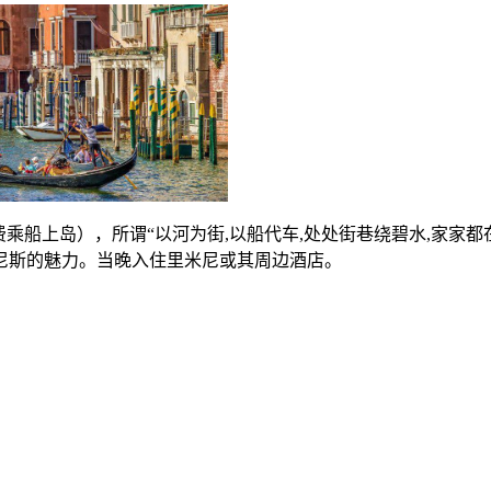
费乘船上岛），所谓“以河为街,以船代车,处处街巷绕碧水,家家
尼斯的魅力。当晚入住里米尼或其周边酒店。